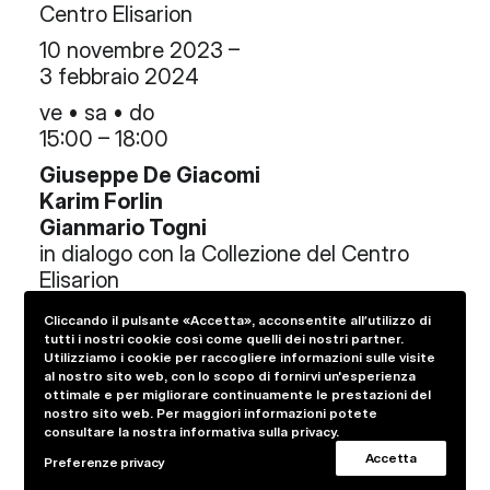
Centro Elisarion
10 novembre 2023 –
3 febbraio 2024
ve • sa • do
15:00 – 18:00
Giuseppe De Giacomi
Karim Forlin
Gianmario Togni
in dialogo con la Collezione del Centro
Elisarion
esposizione a cura di
Cliccando il pulsante «Accetta», acconsentite all’utilizzo di
Veronica Provenzale
tutti i nostri cookie così come quelli dei nostri partner.
Utilizziamo i cookie per raccogliere informazioni sulle visite
in collaborazione con
al nostro sito web, con lo scopo di fornirvi un'esperienza
ottimale e per migliorare continuamente le prestazioni del
Massimo Mazzi-Damotti
nostro sito web. Per maggiori informazioni potete
consultare la nostra informativa sulla privacy.
Leggere di più
Accetta
Preferenze privacy