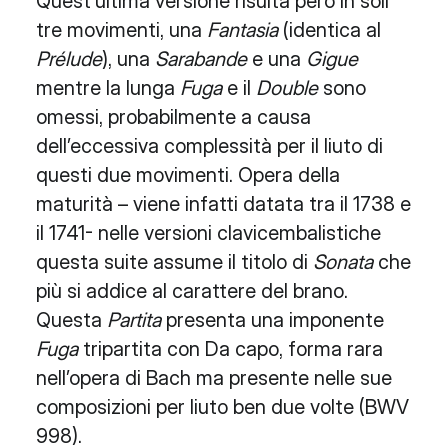
Quest’ultima versione risulta però in soli
tre movimenti, una
Fantasia
(identica al
Prélude
), una
Sarabande
e una
Gigue
mentre la lunga
Fuga
e il
Double
sono
omessi, probabilmente a causa
dell’eccessiva complessità per il liuto di
questi due movimenti. Opera della
maturità – viene infatti datata tra il 1738 e
il 1741- nelle versioni clavicembalistiche
questa suite assume il titolo di
Sonata
che
più si addice al carattere del brano.
Questa
Partita
presenta una imponente
Fuga
tripartita con Da capo, forma rara
nell’opera di Bach ma presente nelle sue
composizioni per liuto ben due volte (BWV
998).