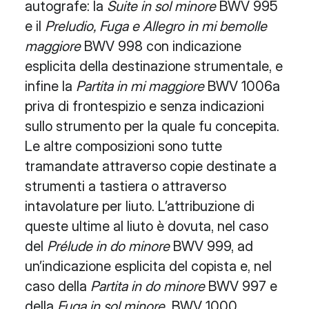
autografe: la
Suite in sol minore
BWV 995
e il
Preludio, Fuga e Allegro in mi bemolle
maggiore
BWV 998 con indicazione
esplicita della destinazione strumentale, e
infine la
Partita in mi maggiore
BWV 1006a
priva di frontespizio e senza indicazioni
sullo strumento per la quale fu concepita.
Le altre composizioni sono tutte
tramandate attraverso copie destinate a
strumenti a tastiera o attraverso
intavolature per liuto. L’attribuzione di
queste ultime al liuto è dovuta, nel caso
del
Prélude
in do minore
BWV 999, ad
un’indicazione esplicita del copista e, nel
caso della
Partita
in do minore
BWV 997 e
della
Fuga in sol minore
BWV 1000,