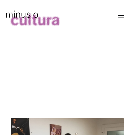
MinusioCultura
Commissione
Storia
Eventi
Archivio
Evangelina Mascardi
21.9.2024
Sabato 21 settembre 20.00