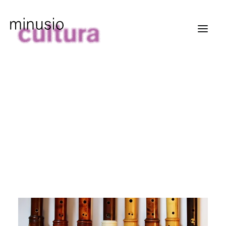
MinusioCultura
Commissione
Storia
Eventi
Archivio
Profondità sonore
19 ottobre 2024
Sabato 19 ottobre 20.00