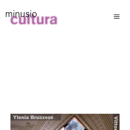
MinusioCultura
Commissione
Storia
Eventi
Archivio
Sulla Terra
23 marzo - 10 maggio 2026
ve-sa-do 15.00 - 18.00