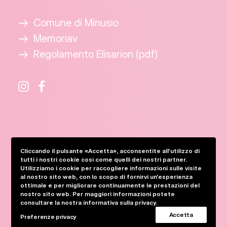
Comune di Minusio
Memoriav
Regolamento Elisarion (pdf)
Cliccando il pulsante «Accetta», acconsentite all’utilizzo di
tutti i nostri cookie così come quelli dei nostri partner.
Utilizziamo i cookie per raccogliere informazioni sulle visite
website by
studio daulte
al nostro sito web, con lo scopo di fornirvi un'esperienza
ottimale e per migliorare continuamente le prestazioni del
nostro sito web. Per maggiori informazioni potete
Informativa e preference della privacy
consultare la nostra informativa sulla privacy.
Accetta
Preferenze privacy